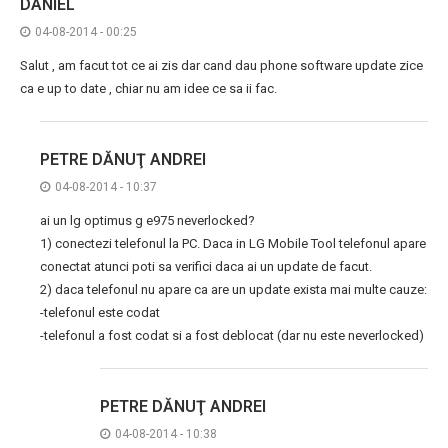
DANIEL
04-08-2014 - 00:25
Salut , am facut tot ce ai zis dar cand dau phone software update zice
ca e up to date , chiar nu am idee ce sa ii fac.
PETRE DĂNUŢ ANDREI
04-08-2014 - 10:37
ai un lg optimus g e975 neverlocked?
1) conectezi telefonul la PC. Daca in LG Mobile Tool telefonul apare
conectat atunci poti sa verifici daca ai un update de facut.
2) daca telefonul nu apare ca are un update exista mai multe cauze:
-telefonul este codat
-telefonul a fost codat si a fost deblocat (dar nu este neverlocked)
PETRE DĂNUŢ ANDREI
04-08-2014 - 10:38