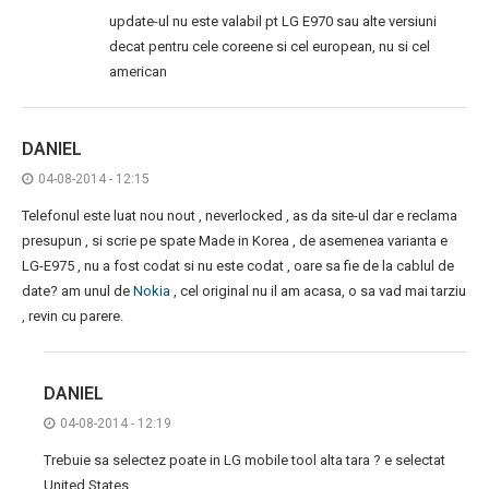
update-ul nu este valabil pt LG E970 sau alte versiuni
decat pentru cele coreene si cel european, nu si cel
american
DANIEL
04-08-2014 - 12:15
Telefonul este luat nou nout , neverlocked , as da site-ul dar e reclama
presupun , si scrie pe spate Made in Korea , de asemenea varianta e
LG-E975 , nu a fost codat si nu este codat , oare sa fie de la cablul de
date? am unul de
Nokia
, cel original nu il am acasa, o sa vad mai tarziu
, revin cu parere.
DANIEL
04-08-2014 - 12:19
Trebuie sa selectez poate in LG mobile tool alta tara ? e selectat
United States.