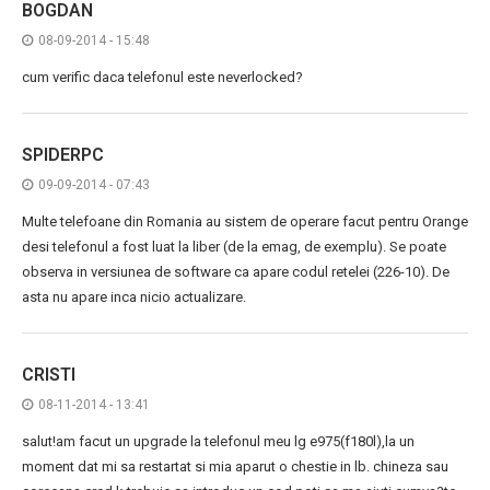
BOGDAN
08-09-2014 - 15:48
cum verific daca telefonul este neverlocked?
SPIDERPC
09-09-2014 - 07:43
Multe telefoane din Romania au sistem de operare facut pentru Orange
desi telefonul a fost luat la liber (de la emag, de exemplu). Se poate
observa in versiunea de software ca apare codul retelei (226-10). De
asta nu apare inca nicio actualizare.
CRISTI
08-11-2014 - 13:41
salut!am facut un upgrade la telefonul meu lg e975(f180l),la un
moment dat mi sa restartat si mia aparut o chestie in lb. chineza sau