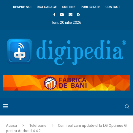
DESPRE NOI
DIGI GARAGE
SUSTINE
PUBLICITATE
CONTACT
luni, 20 iulie 2026
Acasa
Telefoane
Cum realizam update-ul la LG Optimus G
pentru Android 4.4.2