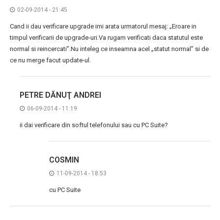
02-09-2014 - 21:45
Cand ii dau verificare upgrade imi arata urmatorul mesaj: „Eroare in
timpul verificarii de upgrade-uri.Va rugam verificati daca statutul este
normal si reincercati”.Nu inteleg ce inseamna acel „statut normal” si de
ce nu merge facut update-ul.
PETRE DĂNUŢ ANDREI
06-09-2014 - 11:19
ii dai verificare din softul telefonului sau cu PC Suite?
COSMIN
11-09-2014 - 18:53
cu PC Suite