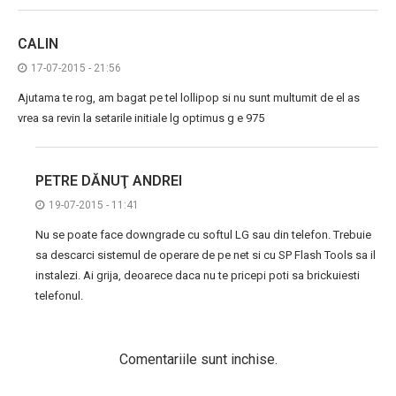
CALIN
17-07-2015 - 21:56
Ajutama te rog, am bagat pe tel lollipop si nu sunt multumit de el as
vrea sa revin la setarile initiale lg optimus g e 975
PETRE DĂNUŢ ANDREI
19-07-2015 - 11:41
Nu se poate face downgrade cu softul LG sau din telefon. Trebuie
sa descarci sistemul de operare de pe net si cu SP Flash Tools sa il
instalezi. Ai grija, deoarece daca nu te pricepi poti sa brickuiesti
telefonul.
Comentariile sunt inchise.