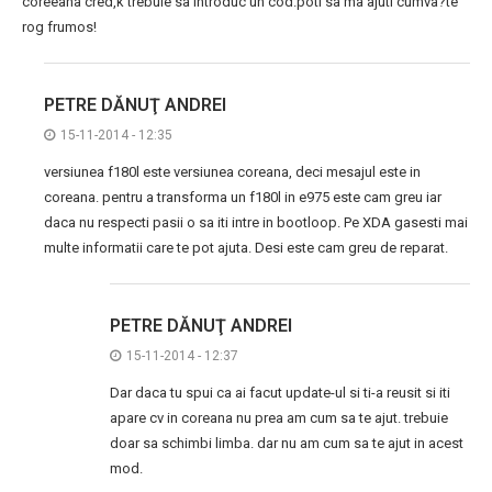
coreeana cred,k trebuie sa introduc un cod.poti sa ma ajuti cumva?te
rog frumos!
PETRE DĂNUŢ ANDREI
15-11-2014 - 12:35
versiunea f180l este versiunea coreana, deci mesajul este in
coreana. pentru a transforma un f180l in e975 este cam greu iar
daca nu respecti pasii o sa iti intre in bootloop. Pe XDA gasesti mai
multe informatii care te pot ajuta. Desi este cam greu de reparat.
PETRE DĂNUŢ ANDREI
15-11-2014 - 12:37
Dar daca tu spui ca ai facut update-ul si ti-a reusit si iti
apare cv in coreana nu prea am cum sa te ajut. trebuie
doar sa schimbi limba. dar nu am cum sa te ajut in acest
mod.