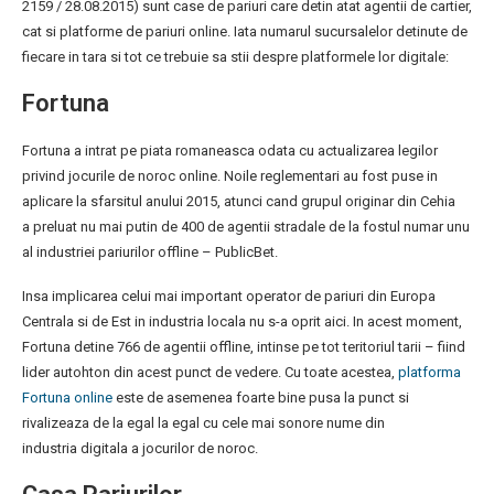
2159 / 28.08.2015) sunt case de pariuri care detin atat agentii de cartier,
cat si platforme de pariuri online. Iata numarul sucursalelor detinute de
fiecare in tara si tot ce trebuie sa stii despre platformele lor digitale:
Fortuna
Fortuna a intrat pe piata romaneasca odata cu actualizarea legilor
privind jocurile de noroc online. Noile reglementari au fost puse in
aplicare la sfarsitul anului 2015, atunci cand grupul originar din Cehia
a preluat nu mai putin de 400 de agentii stradale de la fostul numar unu
al industriei pariurilor offline – PublicBet.
Insa implicarea celui mai important operator de pariuri din Europa
Centrala si de Est in industria locala nu s-a oprit aici. In acest moment,
Fortuna detine 766 de agentii offline, intinse pe tot teritoriul tarii – fiind
lider autohton din acest punct de vedere. Cu toate acestea,
platforma
Fortuna online
este de asemenea foarte bine pusa la punct si
rivalizeaza de la egal la egal cu cele mai sonore nume din
industria digitala a jocurilor de noroc.