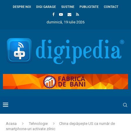
DESPRE NOI
DIGI GARAGE
SUSTINE
PUBLICITATE
CONTACT
duminică, 19 iulie 2026
Acasa
Tehnologie
China depășește US ca număr de
smartphone-uri activate zilnic