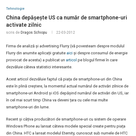
Tehnologie
China depășește US ca număr de smartphone-uri
activate zilnic
scris de
Dragos Schiopu
22-03-2012
Firma de analiză și advertising Flurry (vă povesteam despre modulul
Flurry din anumite aplicații gratuite
aici
și despre consumul de energie
provocat de acesta) a publicat un
articol
pe blogul firmei în care
dezvăluie câteva statistici interesante.
Acest articol dezvăluie faptul că piața de smartphone-uri din China
este în plină creștere, la momentul actual numărul de activări zilnice de
smartphone-uri Android și iOS depășind numărul de activări din US, iar
în cel mai scurt timp China va deveni țara cu cele mai multe
smartphone-uri din lume.
Recent și câțiva producători de smartphone-uri cu sistem de operare
Windows Phone au lansat câteva modele special create pentru piața
din China. HTC a lansat modelul Eternity, cunoscut sub numele de HTC