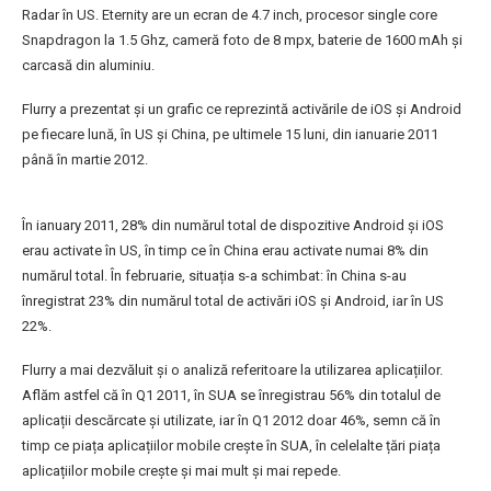
Radar în US. Eternity are un ecran de 4.7 inch, procesor single core
Snapdragon la 1.5 Ghz, cameră foto de 8 mpx, baterie de 1600 mAh și
carcasă din aluminiu.
Flurry a prezentat și un grafic ce reprezintă activările de iOS și Android
pe fiecare lună, în US și China, pe ultimele 15 luni, din ianuarie 2011
până în martie 2012.
În ianuary 2011, 28% din numărul total de dispozitive Android și iOS
erau activate în US, în timp ce în China erau activate numai 8% din
numărul total. În februarie, situația s-a schimbat: în China s-au
înregistrat 23% din numărul total de activări iOS și Android, iar în US
22%.
Flurry a mai dezvăluit și o analiză referitoare la utilizarea aplicațiilor.
Aflăm astfel că în Q1 2011, în SUA se înregistrau 56% din totalul de
aplicații descărcate și utilizate, iar în Q1 2012 doar 46%, semn că în
timp ce piața aplicațiilor mobile crește în SUA, în celelalte țări piața
aplicațiilor mobile crește și mai mult și mai repede.