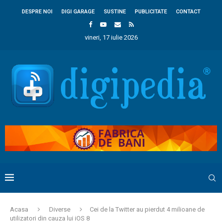
DESPRE NOI
DIGI GARAGE
SUSTINE
PUBLICITATE
CONTACT
vineri, 17 iulie 2026
Acasa
Diverse
Cei de la Twitter au pierdut 4 milioane de
utilizatori din cauza lui iOS 8