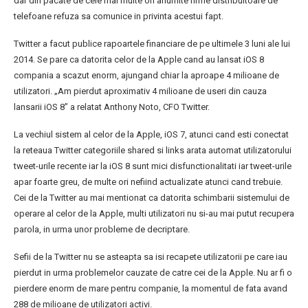
dar din pacate de cele mai multe ori anumite firme distribuitoare de
telefoane refuza sa comunice in privinta acestui fapt.
Twitter a facut publice rapoartele financiare de pe ultimele 3 luni ale lui
2014. Se pare ca datorita celor de la Apple cand au lansat iOS 8
compania a scazut enorm, ajungand chiar la aproape 4 milioane de
utilizatori. „Am pierdut aproximativ 4 milioane de useri din cauza
lansarii iOS 8” a relatat Anthony Noto, CFO Twitter.
La vechiul sistem al celor de la Apple, iOS 7, atunci cand esti conectat
la reteaua Twitter categoriile shared si links arata automat utilizatorului
tweet-urile recente iar la iOS 8 sunt mici disfunctionalitati iar tweet-urile
apar foarte greu, de multe ori nefiind actualizate atunci cand trebuie.
Cei de la Twitter au mai mentionat ca datorita schimbarii sistemului de
operare al celor de la Apple, multi utilizatori nu si-au mai putut recupera
parola, in urma unor probleme de decriptare.
Sefii de la Twitter nu se asteapta sa isi recapete utilizatorii pe care iau
pierdut in urma problemelor cauzate de catre cei de la Apple. Nu ar fi o
pierdere enorm de mare pentru companie, la momentul de fata avand
288 de milioane de utilizatori activi.