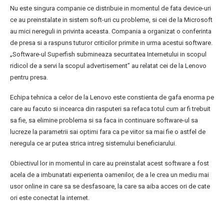
Nu este singura companie ce distribuie in momentul de fata device-uri
ce au preinstalate in sistem soft-uri cu probleme, si cei de la Microsoft
au mici nereguli in privinta aceasta. Compania a organizat o conferinta
de presa si a raspuns tuturor criticilor primite in urma acestui software.
„Software-ul Superfish submineaza securitatea Internetului in scopul
ridicol de a servi la scopul advertisement” au relatat cei de la Lenovo
pentru presa.
Echipa tehnica a celor de la Lenovo este constienta de gafa enorma pe
care au facuto si incearca din rasputeri sa refaca totul cum ar fi trebuit
sa fie, sa elimine problema si sa faca in continuare software-ul sa
lucreze la parametrii sai optimi fara ca pe viitor sa mai fie o astfel de
neregula ce ar putea strica intreg sistemului beneficiarului.
Obiectivul lor in momentul in care au preinstalat acest software a fost
acela de a imbunatati experienta oamenilor, de a le crea un mediu mai
usor online in care sa se desfasoare, la care sa aiba acces ori de cate
ori este conectat la internet.