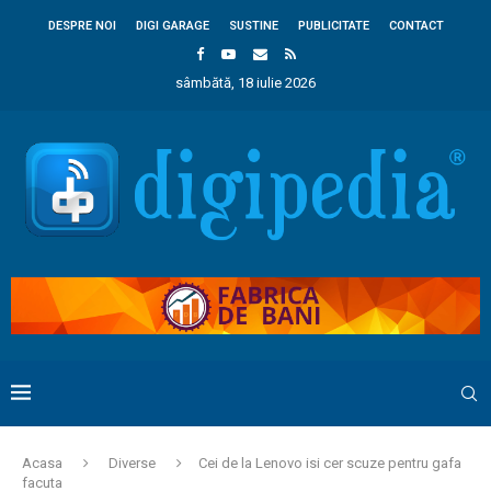
DESPRE NOI
DIGI GARAGE
SUSTINE
PUBLICITATE
CONTACT
sâmbătă, 18 iulie 2026
Acasa
Diverse
Cei de la Lenovo isi cer scuze pentru gafa
facuta