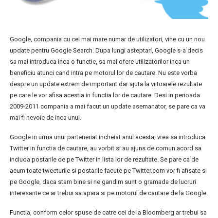
Google, compania cu cel mai mare numar de utilizatori, vine cu un nou
update pentru Google Search. Dupa lungi asteptari, Google s-a decis
sa mai introduca inca o functie, sa mai ofere utilizatorilor inca un
beneficiu atunci cand intra pe motorul lor de cautare. Nu este vorba
despre un update extrem de important dar ajuta la viitoarele rezultate
pe care le vor afisa acestia in functia lor de cautare. Desi in perioada
2009-2011 compania a mai facut un update asemanator, se pare ca va
mai fi nevoie de inca unul.
Google in urma unui parteneriat incheiat anul acesta, vrea sa introduca
Twitter in functia de cautare, au vorbit si au ajuns de comun acord sa
includa postarile de pe Twitter in lista lor de rezultate. Se pare ca de
acum toate tweeturile si postarile facute pe Twitter.com vor fi afisate si
pe Google, daca stam bine si ne gandim sunt o gramada de lucruri
interesante ce ar trebui sa apara si pe motorul de cautare de la Google.
Functia, conform celor spuse de catre cei de la Bloomberg ar trebui sa