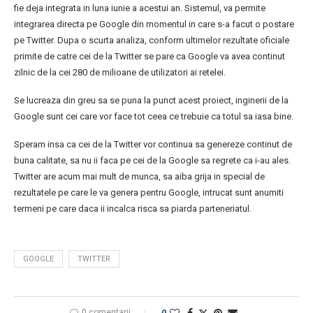
fie deja integrata in luna iunie a acestui an. Sistemul, va permite
integrarea directa pe Google din momentul in care s-a facut o postare
pe Twitter. Dupa o scurta analiza, conform ultimelor rezultate oficiale
primite de catre cei de la Twitter se pare ca Google va avea continut
zilnic de la cei 280 de milioane de utilizatori ai retelei.
Se lucreaza din greu sa se puna la punct acest proiect, inginerii de la
Google sunt cei care vor face tot ceea ce trebuie ca totul sa iasa bine.
Speram insa ca cei de la Twitter vor continua sa genereze continut de
buna calitate, sa nu ii faca pe cei de la Google sa regrete ca i-au ales.
Twitter are acum mai mult de munca, sa aiba grija in special de
rezultatele pe care le va genera pentru Google, intrucat sunt anumiti
termeni pe care daca ii incalca risca sa piarda parteneriatul.
GOOGLE
TWITTER
0 comentarii
0