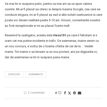
Va mai tin in suspans putin, pentru ca mai am sa va spun cateva
cuvinte. Mi-ar fi placut sa citesc si despre masina Google, cea care se
conduce singura, mi-ar fi placut sa vad si alte solutii nastrusnice si care
poate vor deveni realitate peste 5-10 ani. Oricum, comentariile voastre
au fost exceptionale si mi-au placut foarte mult.
Revenind la castigator, acesta este
Hesu151
pe care il felicitam si ii
uram cat mai putine incidente in trafic. De asemenea, maine venim cu
un nou concurs, e vorba de o licenta oferita de cei de la … Vedeti
maine. Tot maine o sa lansam si un nou proiect, aici pe digipedia.ro,
dar de asemenea va tin in suspans pana maine.
CONCURS
GERMANOS
2 comentarii
0