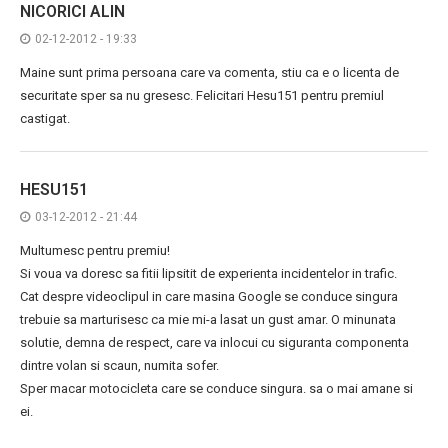
NICORICI ALIN
02-12-2012 - 19:33
Maine sunt prima persoana care va comenta, stiu ca e o licenta de
securitate sper sa nu gresesc. Felicitari Hesu151 pentru premiul
castigat.
HESU151
03-12-2012 - 21:44
Multumesc pentru premiu!
Si voua va doresc sa fitii lipsitit de experienta incidentelor in trafic.
Cat despre videoclipul in care masina Google se conduce singura
trebuie sa marturisesc ca mie mi-a lasat un gust amar. O minunata
solutie, demna de respect, care va inlocui cu siguranta componenta
dintre volan si scaun, numita sofer.
Sper macar motocicleta care se conduce singura. sa o mai amane si
ei.