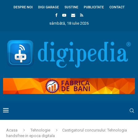
DESPRE NOI
DIGI GARAGE
SUSTINE
PUBLICITATE
CONTACT
sâmbătă, 18 iulie 2026
Acasa
Tehnologie
Castigatorul concursului: Tehnologia
handsfree in epoca digitala