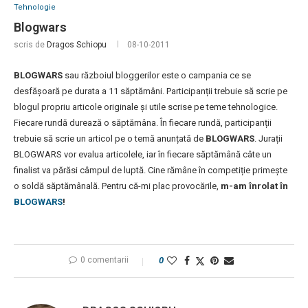
Tehnologie
Blogwars
scris de
Dragos Schiopu
08-10-2011
BLOGWARS
sau războiul bloggerilor este o campania ce se
desfășoară pe durata a 11 săptămâni. Participanții trebuie să scrie pe
blogul propriu articole originale și utile scrise pe teme tehnologice.
Fiecare rundă durează o săptămâna. În fiecare rundă, participanții
trebuie să scrie un articol pe o temă anunțată de
BLOGWARS
. Jurații
BLOGWARS vor evalua articolele, iar în fiecare săptămână câte un
finalist va părăsi câmpul de luptă. Cine rămâne în competiție primește
o soldă săptămânală. Pentru că-mi plac provocările,
m-am înrolat în
BLOGWARS
!
0 comentarii
0