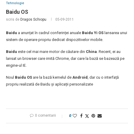
Tehnologie
Baidu OS
scris de
Dragos Schiopu
05-09-2011
Baidu
a anunțat în cadrul conferinței anuale
Baidu Yi OS
lansarea unui
sistem de operare propriu dedicat dispozitivelor mobile.
Baidu
este cel mai mare motor de căutare din
China
. Recent, ei au
lansat un browser care imită Chrome, dar care la bază se bazează pe
engine-ul IE.
Noul
Baidu OS
are la bază kernelul de
Android
, dar cu o interfață
propriu realizată de Baidu și aplicații personalizate
0 comentarii
0