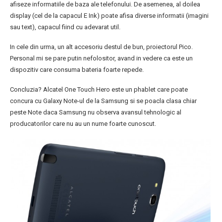
afiseze informatiile de baza ale telefonului. De asemenea, al doilea
display (cel de la capacul E Ink) poate afisa diverse informatii (imagini
sau text), capacul fiind cu adevarat util.
In cele din urma, un alt accesoriu destul de bun, proiectorul Pico.
Personal mi se pare putin nefolositor, avand in vedere ca este un
dispozitiv care consuma bateria foarte repede.
Concluzia? Alcatel One Touch Hero este un phablet care poate
concura cu Galaxy Note-ul de la Samsung si se poacla clasa chiar
peste Note daca Samsung nu observa avansul tehnologic al
producatorilor care nu au un nume foarte cunoscut.