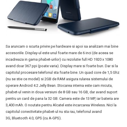
Sa aruncam o scurta privire pe hardware si apoi sa analizam mai bine
accesoriile. Display-ul este unul foarte mare de 6 inci (de aceea se
incadreaza in gama phabet-urilor) cu rezolutie full HD 1920 x 1080
avand doar 367 ppi (poate varia). Display mare si foarte bun. Dar si la
capitolul procesare telefonul sta foarte bine. Un quad core de 1,5 Ghz
(nu se stie ce model) si 2GB de RAM asigura rularea sistemului de
operare Android 4.2 Jelly Bean. Stocarea interna este cam micuta,
phabet-ul venin in doua versiuni de 8 GB sau 16 GB, dar avand suport
pentru un card de pana la 32 GB. Camera este de 13 MP, iar bateria are
3,400 mAh. O noutate pentru Alcatel este incarcarea Wireless. Nici la
capitolul conectivitate phabet-ul nu sta rau, telefonul avand
3G, Bluetooth 4.0, GPS (cu A-GPS).