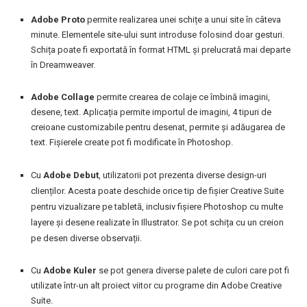
Adobe Proto
permite realizarea unei schițe a unui site în câteva
minute. Elementele site-ului sunt introduse folosind doar gesturi.
Schița poate fi exportată în format HTML și prelucrată mai departe
în Dreamweaver.
Adobe Collage
permite crearea de colaje ce îmbină imagini,
desene, text. Aplicația permite importul de imagini, 4 tipuri de
creioane customizabile pentru desenat, permite și adăugarea de
text. Fișierele create pot fi modificate în Photoshop.
Cu
Adobe Debut
, utilizatorii pot prezenta diverse design-uri
clienților. Acesta poate deschide orice tip de fișier Creative Suite
pentru vizualizare pe tabletă, inclusiv fișiere Photoshop cu multe
layere și desene realizate în Illustrator. Se pot schița cu un creion
pe desen diverse observații.
Cu
Adobe Kuler
se pot genera diverse palete de culori care pot fi
utilizate într-un alt proiect viitor cu programe din Adobe Creative
Suite.