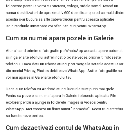
foloseste pentru a vorbi cu prietenii, colegii, rudele samd. Avand un
numar de utilizatori de aproximativ 600 de milioane, cred ca multi dintre
acestia s-ar bucura sa afle cateva trucuri pentru aceasta aplicatie
iar in randurile urmatoare voi oferi 5 trucuri pentru WhatsApp.
Cum sa nu mai apara pozele in Galerie
Atunci cand primim o fotografie pe WhatsApp aceasta apare automat
si in galeria telefonului astfel incat o poate vedea oricine iti foloseste
telefonul. Daca detii un iPhone atunci poti merge la setarile acestuia iar
din meniul Privacy, Photos debifeaza WhatsApp. Astfel fotografiile nu
vor mai aparea in Galeria telefonului tau.
Daca ai un telefon cu Android atunci lucrurile sunt putin mai grele.
Pentru ca pozele sa nu mai apara in Galerie foloseste aplicatia File
explorer pentru a ajunge in folderele Images si Videos pentru
WhatsApp. Aici creeaza un fisier numit ”.nomedia”. Acest truc ar trebui
sa functioneze perfect.
Cum dezactivezi contul de WhatsApp in