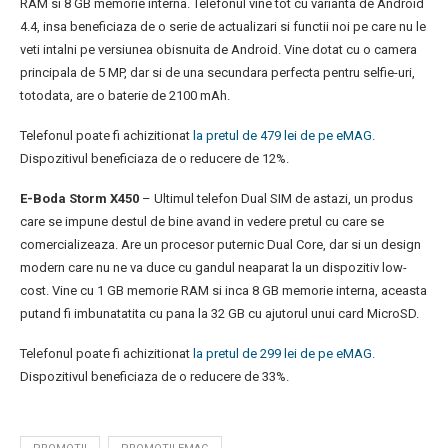
RAM si 8 GB memorie interna. Telefonul vine tot cu varianta de Android
4.4, insa beneficiaza de o serie de actualizari si functii noi pe care nu le
veti intalni pe versiunea obisnuita de Android. Vine dotat cu o camera
principala de 5 MP, dar si de una secundara perfecta pentru selfie-uri,
totodata, are o baterie de 2100 mAh.
Telefonul poate fi achizitionat
la pretul de 479 lei de pe eMAG.
Dispozitivul beneficiaza de o reducere de 12%.
E-Boda Storm X450
– Ultimul telefon Dual SIM de astazi, un produs
care se impune destul de bine avand in vedere pretul cu care se
comercializeaza. Are un procesor puternic Dual Core, dar si un design
modern care nu ne va duce cu gandul neaparat la un dispozitiv low-
cost. Vine cu 1 GB memorie RAM si inca 8 GB memorie interna, aceasta
putand fi imbunatatita cu pana la 32 GB cu ajutorul unui card MicroSD.
Telefonul poate fi achizitionat
la pretul de 299 lei de pe eMAG.
Dispozitivul beneficiaza de o reducere de 33%.