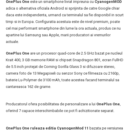
OnePlus One
este un smartphone livrat impreuna cu
CyanogenMOD
adica o alternativa oficiala Android si sprijinita de catre Google chiar
daca este independenta, urmand ca terminalul sa fie disponibil in scurt
timp si in Europa. Configuratia acestuia este de nivel premium, poate
cel mai performant smartphone din lume la ora actuala, produs ce nu
apartine lui Samsung sau Apple, marii producatori ai vremurilor
actuale.
OnePlus One
are un procesor quad-core de 2.5 GHz bazat pe nucleul
Krait 400, 3 GB memorie RAM si chipset Snapdragon 801, ecran FullHD
de 5.5 inch protejat de Corning Gorilla Glass 3 si difuzoare stereo,
camera foto de 13 Megapixeli cu senzor Sony ce filmeaza cu 2160p,
baterie Lu-Polymer de 3100 mAh, toate acestea facand terminalul sa
cantareasca 162 de grame.
Producatorul ofera posibilitatea de personalizare a lui
OnePlus One
,
oferind 7 capace interschimbabile ce pot fi achizitionate separat.
OnePlus One ruleaza editia CyanogenMod 11
bazata pe versiunea