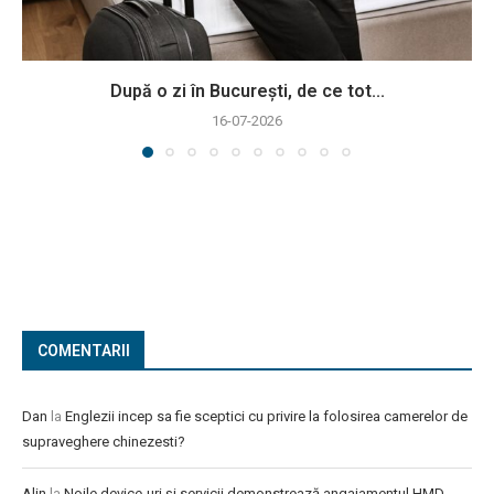
După o zi în București, de ce tot...
16-07-2026
COMENTARII
Dan
la
Englezii incep sa fie sceptici cu privire la folosirea camerelor de
supraveghere chinezesti?
Alin
la
Noile device-uri și servicii demonstrează angajamentul HMD