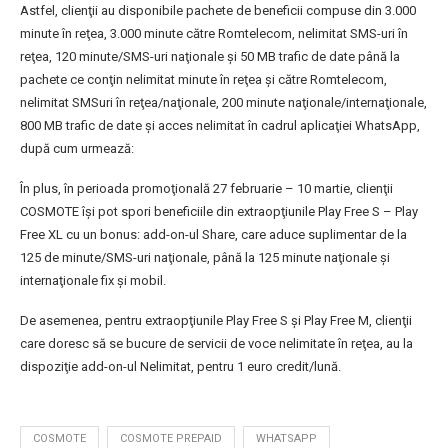
Astfel, clienţii au disponibile pachete de beneficii compuse din 3.000
minute în reţea, 3.000 minute către Romtelecom, nelimitat SMS-uri în
reţea, 120 minute/SMS-uri naţionale şi 50 MB trafic de date până la
pachete ce conţin nelimitat minute în reţea şi către Romtelecom,
nelimitat SMSuri în reţea/naţionale, 200 minute naţionale/internaţionale,
800 MB trafic de date şi acces nelimitat în cadrul aplicaţiei WhatsApp,
după cum urmează:
În plus, în perioada promoţională 27 februarie – 10 martie, clienţii
COSMOTE îşi pot spori beneficiile din extraopţiunile Play Free S – Play
Free XL cu un bonus: add-on-ul Share, care aduce suplimentar de la
125 de minute/SMS-uri naţionale, până la 125 minute naţionale şi
internaţionale fix şi mobil.
De asemenea, pentru extraopţiunile Play Free S şi Play Free M, clienţii
care doresc să se bucure de servicii de voce nelimitate în reţea, au la
dispoziţie add-on-ul Nelimitat, pentru 1 euro credit/lună.
COSMOTE
COSMOTE PREPAID
WHATSAPP