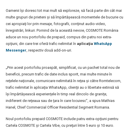
Oamenii îşi doresc tot mai mult să exploreze, să facă parte din cât mai
multe grupuri de prieteni şi să împărtăşească momentele de bucurie cu
cei apropiaţi lor prin mesaje, fotografii, conţinut audio-video,
înregistrări, linkuri. Pornind de la această nevoie, COSMOTE România
aduce un nou portofoliu de prepaid, compus din patru noi extra-
opţiuni, din care trei oferă trafic nelimitat în
aplicaţia
WhatsApp
Messenger
, respectiv două add-on-uri.
„Prin acest portofoliu proaspăt, simplificat, cu un pachet total nou de
beneficii, precum trafic de date inclus sporit, mai multe minute în
reţelele naţionale, comunicare nelimitată în reţea şi către Romtelecom,
trafic nelimitat în aplicaţia WhatsApp, clienţii au o libertate extinsă să
îşi împărtăşească experienţele în timp real dincolo de graniţe,
indiferent de reţeaua sau de ţara în care locuiesc”, a spus Mathias
Hanel, Chief Commercial Officer Residential Segment Romania.
Noul portofoliu prepaid COSMOTE include patru extra-opţiuni pentru
Cartela COSMOTE şi Cartela Vibe, cu preţuri între 5 euro şi 10 euro.