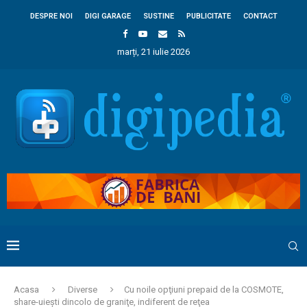
DESPRE NOI
DIGI GARAGE
SUSTINE
PUBLICITATE
CONTACT
marți, 21 iulie 2026
Acasa
Diverse
Cu noile opţiuni prepaid de la COSMOTE,
share-uieşti dincolo de graniţe, indiferent de reţea