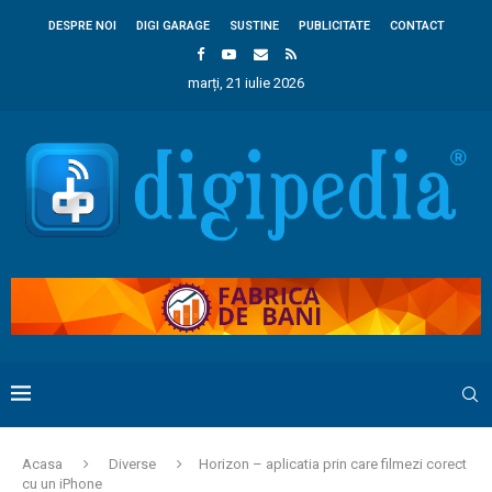
DESPRE NOI
DIGI GARAGE
SUSTINE
PUBLICITATE
CONTACT
marți, 21 iulie 2026
Acasa
Diverse
Horizon – aplicatia prin care filmezi corect
cu un iPhone