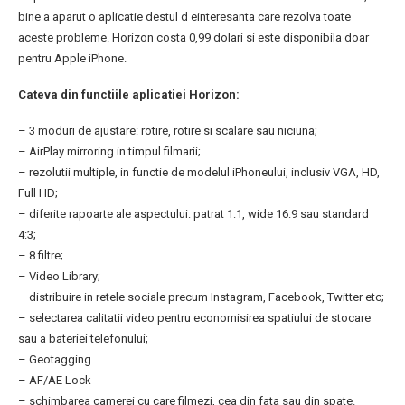
bine a aparut o aplicatie destul d einteresanta care rezolva toate
aceste probleme. Horizon costa 0,99 dolari si este disponibila doar
pentru Apple iPhone.
Cateva din functiile aplicatiei Horizon:
– 3 moduri de ajustare: rotire, rotire si scalare sau niciuna;
– AirPlay mirroring in timpul filmarii;
– rezolutii multiple, in functie de modelul iPhoneului, inclusiv VGA, HD,
Full HD;
– diferite rapoarte ale aspectului: patrat 1:1, wide 16:9 sau standard
4:3;
– 8 filtre;
– Video Library;
– distribuire in retele sociale precum Instagram, Facebook, Twitter etc;
– selectarea calitatii video pentru economisirea spatiului de stocare
sau a bateriei telefonului;
– Geotagging
– AF/AE Lock
– schimbarea camerei cu care filmezi, cea din fata sau din spate.