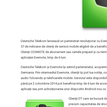
Deutsche Telekom lansează un parteneriat revoluţionar cu Eve
57 de milioane de clienţi de servicii mobile eligibili de a benef
Clienţii COSMOTE de abonament sau cartele prepaid şi cu termin
aplicaţiei Evernote, timp de 6 luni.
Deutsche Telekom şi Evernote îşi extind parteneriatul, acoperi
Germania. Prin intermediul Evernote, clienţii îşi pot lua notiţe, c
audio folosindu-şi telefoanele mobile. Serviciul este disponibil 
până pe 2 octombrie 2014 pot beneficia timp de 6 luni de acce
aplicaţii sau prin achiziţionarea unui dispozitiv Android nou cu 
Clienţii DT care se bucură d
precum capacitatea de stocar