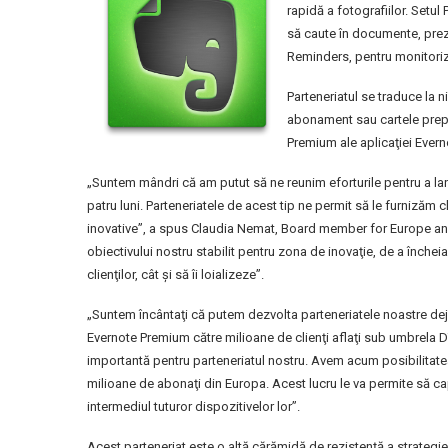
rapidă a fotografiilor. Setu
să caute în documente, preze
Reminders, pentru monitoriz
Parteneriatul se traduce la n
abonament sau cartele prepai
Premium ale aplicaţiei Everno
„Suntem mândri că am putut să ne reunim eforturile pentru a lan
patru luni. Parteneriatele de acest tip ne permit să le furnizăm c
inovative”, a spus Claudia Nemat, Board member for Europe a
obiectivului nostru stabilit pentru zona de inovaţie, de a închei
clienţilor, cât şi să îi loializeze”.
„Suntem încântaţi că putem dezvolta parteneriatele noastre de
Evernote Premium către milioane de clienţi aflaţi sub umbrela D
importantă pentru parteneriatul nostru. Avem acum posibilitatea 
milioane de abonaţi din Europa. Acest lucru le va permite să ca
intermediul tuturor dispozitivelor lor”.
Acest parteneriat este o altă cărămidă de rezistenţă a strategi