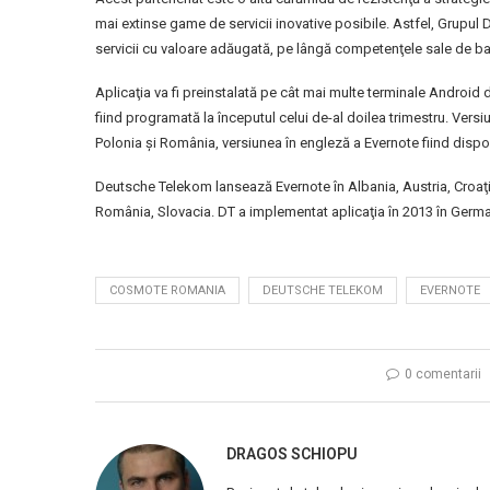
mai extinse game de servicii inovative posibile. Astfel, Grupul
servicii cu valoare adăugată, pe lângă competenţele sale de b
Aplicaţia va fi preinstalată pe cât mai multe terminale Android 
fiind programată la începutul celui de-al doilea trimestru. Versiu
Polonia şi România, versiunea în engleză a Evernote fiind disponi
Deutsche Telekom lansează Evernote în Albania, Austria, Croaţ
România, Slovacia. DT a implementat aplicaţia în 2013 în Germani
COSMOTE ROMANIA
DEUTSCHE TELEKOM
EVERNOTE
0 comentarii
DRAGOS SCHIOPU