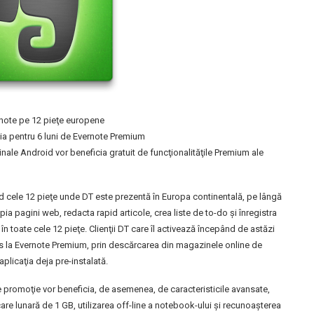
rnote pe 12 pieţe europene
icia pentru 6 luni de Evernote Premium
ale Android vor beneficia gratuit de funcţionalităţile Premium ale
nd cele 12 pieţe unde DT este prezentă în Europa continentală, pe lângă
opia pagini web, redacta rapid articole, crea liste de to-do şi înregistra
în toate cele 12 pieţe. Clienţii DT care îl activează începând de astăzi
s la Evernote Premium, prin descărcarea din magazinele online de
aplicaţia deja pre-instalată.
e promoţie vor beneficia, de asemenea, de caracteristicile avansate,
e lunară de 1 GB, utilizarea off-line a notebook-ului şi recunoaşterea