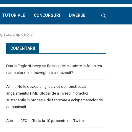
TUTORIALE
CONCURSURI
DIVERSE
ratuit, timp de 6 luni
COMENTARII
Dan
la
Englezii incep sa fie sceptici cu privire la folosirea
camerelor de supraveghere chinezesti?
Alin
la
Noile device-uri și servicii demonstrează
angajamentul HMD Global de a investi în practici
sustenabile în procesul de fabricare a echipamentelor de
comunicații
Alexa
la
CEO-ul Tesla ia 10 procente din Twitter