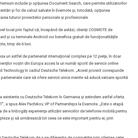
l Premium include şi opţiunea Document Search, care permite utilizatorilor
ntări şi foi de calcul salvate în Evernote şi, totodată, opţiunea
area tuturor proiectelor personale şi profesionale.
ivel local prin faptul că, începând de astăzi, clienţii COSMOTE de
d şi cu terminale Android vor beneficia gratuit de funcţionalităţile
te, timp de 6 luni.
sa un astfel de parteneriat internaţional complex pe 12 pieţe, în doar
lienţilor noştri din Europa acces la un număr sporit de servicii online
nd Technology în cadrul Deutsche Telekom. „Acest proiect corespunde
a parteneriate care să ofere servicii unice menite să aducă valoare sporită
ja existente cu Deutsche Telekom în Germania şi extindem astfel oferta
T”, a spus Alex Pachikov, VP of Partnerships la Evernote. „Este o etapă
de a îmbogăţi experienţa utilizării serviciilor de telefonie mobilă pentru
pteze şi să urmărească tot ceea ce este important pentru ei, prin
ei Deutsche Telekom de a se diferenţia de competiţie prin oferirea celei