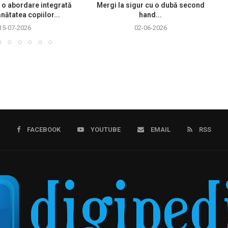
 o abordare integrată
Mergi la sigur cu o dubă second
nătatea copiilor...
hand...
15-07-2026
02-06-2026
FACEBOOK
YOUTUBE
EMAIL
RSS