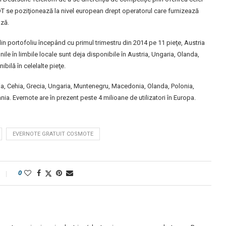
 DT se poziţionează la nivel european drept operatorul care furnizează
ază.
din portofoliu începând cu primul trimestru din 2014 pe 11 pieţe, Austria
nile în limbile locale sunt deja disponibile în Austria, Ungaria, Olanda,
bilă în celelalte pieţe.
ia, Cehia, Grecia, Ungaria, Muntenegru, Macedonia, Olanda, Polonia,
a. Evernote are în prezent peste 4 milioane de utilizatori în Europa.
EVERNOTE GRATUIT COSMOTE
0