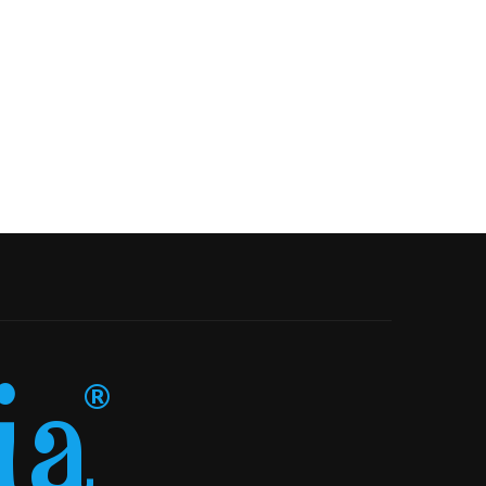
Chei dinamometrice Mannesmann în
Prioritizează-ți starea de bin
România pentru lucrări unde...
Medical Team:...
20-05-2026
04-05-2026