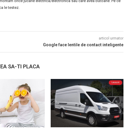
montam orice jucarie electrica/electronica sau care avea butoane. Pe ce
 le testez.
articol urmator
Google face lentile de contact inteligente
EA SA-TI PLACA