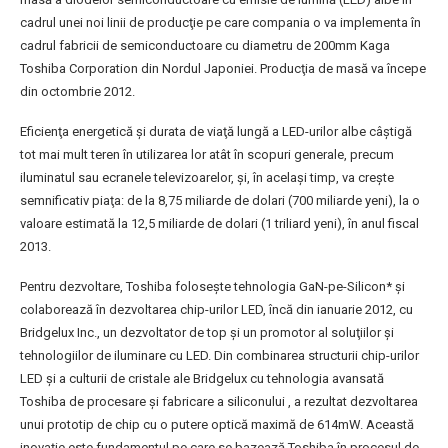
cadrul unei noi linii de producţie pe care compania o va implementa în
cadrul fabricii de semiconductoare cu diametru de 200mm Kaga
Toshiba Corporation din Nordul Japoniei. Producţia de masă va începe
din octombrie 2012.
Eficienţa energetică şi durata de viaţă lungă a LED-urilor albe câştigă
tot mai mult teren în utilizarea lor atât în scopuri generale, precum
iluminatul sau ecranele televizoarelor, şi, în acelaşi timp, va creşte
semnificativ piaţa: de la 8,75 miliarde de dolari (700 miliarde yeni), la o
valoare estimată la 12,5 miliarde de dolari (1 triliard yeni), în anul fiscal
2013.
Pentru dezvoltare, Toshiba foloseşte tehnologia GaN-pe-Silicon* şi
colaborează în dezvoltarea chip-urilor LED, încă din ianuarie 2012, cu
Bridgelux Inc., un dezvoltator de top şi un promotor al soluţiilor şi
tehnologiilor de iluminare cu LED. Din combinarea structurii chip-urilor
LED şi a culturii de cristale ale Bridgelux cu tehnologia avansată
Toshiba de procesare şi fabricare a siliconului , a rezultat dezvoltarea
unui prototip de chip cu o putere optică maximă de 614mW. Această
inovaţie este fundamentul pe care se bazează Toshiba în procesul de