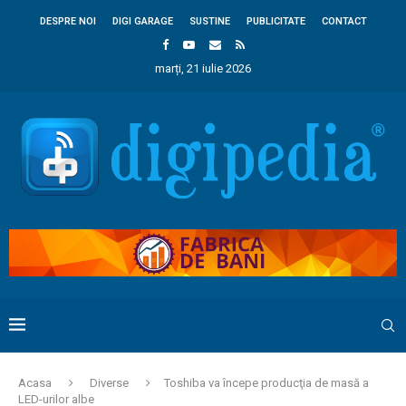
DESPRE NOI
DIGI GARAGE
SUSTINE
PUBLICITATE
CONTACT
marți, 21 iulie 2026
Acasa
Diverse
Toshiba va începe producţia de masă a
LED-urilor albe