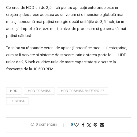
Cererea de HDD-uri de 2,5-inch pentru aplicaţii enterprise este în
creştere, deoarece acestea au un volum şi dimensiune globală mai
mici şi consumă mai puţină energie decât unităţile de 3,5-inch, iar în
același timp oferă viteze mari la nivel de procesare şi generează mai
puţină căldură.
Toshiba va răspunde cererii de aplicaţii specifice mediului enterprise,
cum ar fi servere şi sisteme de stocare, prin dotarea portofoliuli HDD-
urilor de 2,5-inch cu drive-urile de mare capacitate și operare la
frecvențe de la 10.500 RPM.
HDD
HDD TOSHIBA
HDD TOSHIBA ENTERPRISE
TOSHIBA
0 comentarii
0