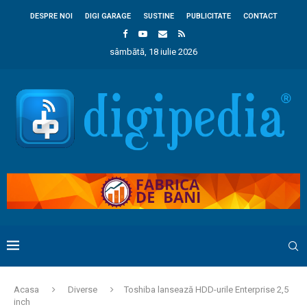
DESPRE NOI
DIGI GARAGE
SUSTINE
PUBLICITATE
CONTACT
sâmbătă, 18 iulie 2026
Acasa
Diverse
Toshiba lansează HDD-urile Enterprise 2,5
inch