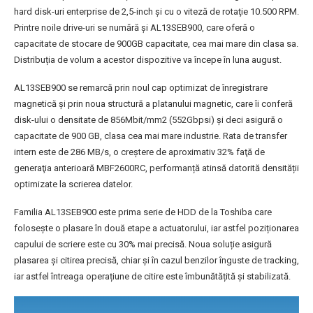
hard disk-uri enterprise de 2,5-inch și cu o viteză de rotaţie 10.500 RPM.
Printre noile drive-uri se numără și AL13SEB900, care oferă o
capacitate de stocare de 900GB capacitate, cea mai mare din clasa sa.
Distribuția de volum a acestor dispozitive va începe în luna august.
AL13SEB900 se remarcă prin noul cap optimizat de înregistrare
magnetică şi prin noua structură a platanului magnetic, care îi conferă
disk-ului o densitate de 856Mbit/mm2 (552Gbpsi) și deci asigură o
capacitate de 900 GB, clasa cea mai mare industrie. Rata de transfer
intern este de 286 MB/s, o creștere de aproximativ 32% faţă de
generaţia anterioară MBF2600RC, performanță atinsă datorită densității
optimizate la scrierea datelor.
Familia AL13SEB900 este prima serie de HDD de la Toshiba care
folosește o plasare în două etape a actuatorului, iar astfel poziționarea
capului de scriere este cu 30% mai precisă. Noua soluție asigură
plasarea și citirea precisă, chiar și în cazul benzilor înguste de tracking,
iar astfel întreaga operațiune de citire este îmbunătățită și stabilizată.