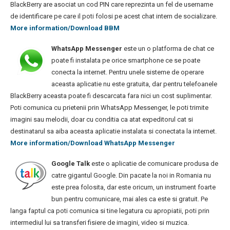
BlackBerry are asociat un cod PIN care reprezinta un fel de username
de identificare pe care il poti folosi pe acest chat intern de socializare.
More information/Download BBM
WhatsApp Messenger
este un o platforma de chat ce
poate fi instalata pe orice smartphone ce se poate
conecta la internet. Pentru unele sisteme de operare
aceasta aplicatie nu este gratuita, dar pentru telefoanele
BlackBerry aceasta poate fi descarcata fara nici un cost suplimentar.
Poti comunica cu prietenii prin WhatsApp Messenger, le poti trimite
imagini sau melodii, doar cu conditia ca atat expeditorul cat si
destinatarul sa aiba aceasta aplicatie instalata si conectata la internet.
More information/Download WhatsApp Messenger
Google Talk
este o aplicatie de comunicare produsa de
catre gigantul Google. Din pacate la noi in Romania nu
este prea folosita, dar este oricum, un instrument foarte
bun pentru comunicare, mai ales ca este si gratuit. Pe
langa faptul ca poti comunica si tine legatura cu apropiatii, poti prin
intermediul lui sa transferi fisiere de imagini, video si muzica.