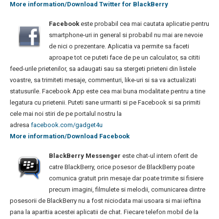
More information/Download Twitter for BlackBerry
Facebook
este probabil cea mai cautata aplicatie pentru
smartphone-uri in general si probabil nu mai are nevoie
de nici o prezentare. Aplicatia va permite sa faceti
aproape tot ce puteti face de pe un calculator, sa cititi
feed-urile prietenilor, sa adaugati sau sa stergeti prieteni din listele
voastre, sa trimiteti mesaje, commenturi, like-uri si sa va actualizati
statusurile. Facebook App este cea mai buna modalitate pentru a tine
legatura cu prietenii. Puteti sane urmariti si pe Facebook si sa primiti
cele mai noi stiri de pe portalul nostru la
adresa
facebook.com/gadget4u
More information/Download Facebook
BlackBerry Messenger
este chat-ul intern oferit de
catre BlackBerry, orice posesor de BlackBerry poate
comunica gratuit prin mesaje dar poate trimite si fisiere
precum imagini, filmulete si melodii, comunicarea dintre
posesorii de BlackBerry nu a fost niciodata mai usoara si mai ieftina
pana la aparitia acestei aplicatii de chat. Fiecare telefon mobil de la