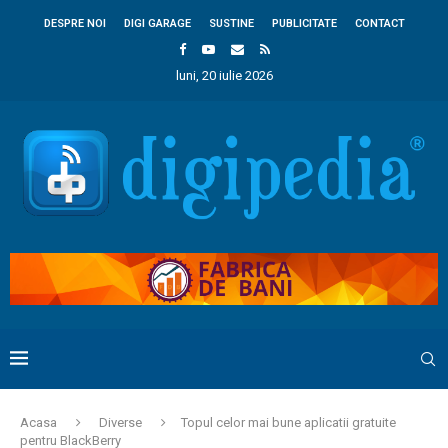
DESPRE NOI
DIGI GARAGE
SUSTINE
PUBLICITATE
CONTACT
luni, 20 iulie 2026
Acasa
Diverse
Topul celor mai bune aplicatii gratuite
pentru BlackBerry