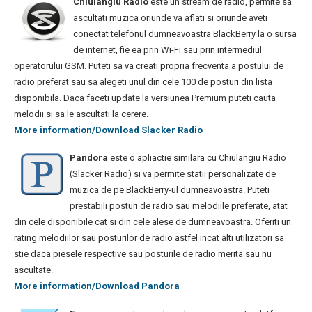
Chiulangiu Radio
este un stream de radio, permite sa
ascultati muzica oriunde va aflati si oriunde aveti
conectat telefonul dumneavoastra BlackBerry la o sursa
de internet, fie ea prin Wi-Fi sau prin intermediul
operatorului GSM. Puteti sa va creati propria frecventa a postului de
radio preferat sau sa alegeti unul din cele 100 de posturi din lista
disponibila. Daca faceti update la versiunea Premium puteti cauta
melodii si sa le ascultati la cerere.
More information/Download Slacker Radio
Pandora
este o apliactie similara cu Chiulangiu Radio
(Slacker Radio) si va permite statii personalizate de
muzica de pe BlackBerry-ul dumneavoastra. Puteti
prestabili posturi de radio sau melodiile preferate, atat
din cele disponibile cat si din cele alese de dumneavoastra. Oferiti un
rating melodiilor sau posturilor de radio astfel incat alti utilizatori sa
stie daca piesele respective sau posturile de radio merita sau nu
ascultate.
More information/Download Pandora