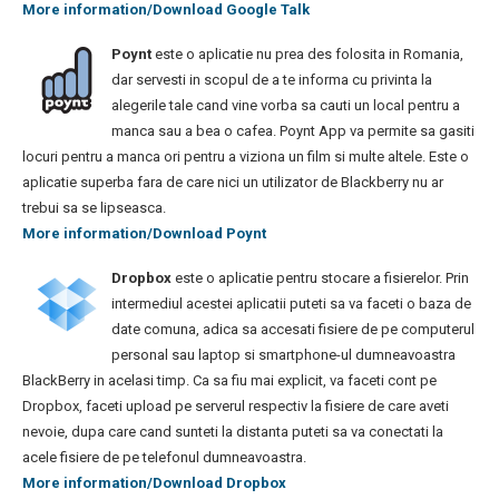
More information/Download Google Talk
Poynt
este o aplicatie nu prea des folosita in Romania,
dar servesti in scopul de a te informa cu privinta la
alegerile tale cand vine vorba sa cauti un local pentru a
manca sau a bea o cafea. Poynt App va permite sa gasiti
locuri pentru a manca ori pentru a viziona un film si multe altele. Este o
aplicatie superba fara de care nici un utilizator de Blackberry nu ar
trebui sa se lipseasca.
More information/Download Poynt
Dropbox
este o aplicatie pentru stocare a fisierelor. Prin
intermediul acestei aplicatii puteti sa va faceti o baza de
date comuna, adica sa accesati fisiere de pe computerul
personal sau laptop si smartphone-ul dumneavoastra
BlackBerry in acelasi timp. Ca sa fiu mai explicit, va faceti cont pe
Dropbox, faceti upload pe serverul respectiv la fisiere de care aveti
nevoie, dupa care cand sunteti la distanta puteti sa va conectati la
acele fisiere de pe telefonul dumneavoastra.
More information/Download Dropbox