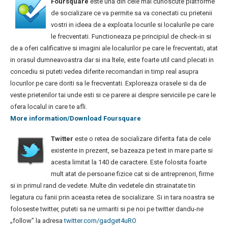
Foursquare
este una din cele mai cunoscute platforme
de socializare ce va permite sa va conectati cu prietenii
vostri in ideea de a exploata locurile si localurile pe care
le frecventati. Functioneaza pe principiul de check-in si
de a oferi calificative si imagini ale localurilor pe care le frecventati, atat
in orasul dumneavoastra dar si ina ltele, este foarte util cand plecati in
concediu si puteti vedea diferite recomandari in timp real asupra
locurilor pe care doriti sa le frecventati. Exploreaza orasele si da de
veste prietenilor tai unde esti si ce parere ai despre serviciile pe care le
ofera localul in care te afli.
More information/Download Foursquare
Twitter
este o retea de socializare diferita fata de cele
existente in prezent, se bazeaza pe text in mare parte si
acesta limitat la 140 de caractere. Este folosita foarte
mult atat de persoane fizice cat si de antreprenori, firme
si in primul rand de vedete. Multe din vedetele din strainatate tin
legatura cu fanii prin aceasta retea de socializare. Si in tara noastra se
foloseste twitter, puteti sa ne urmariti si pe noi pe twitter dandu-ne
„follow” la adresa
twitter.com/gadget4uRO