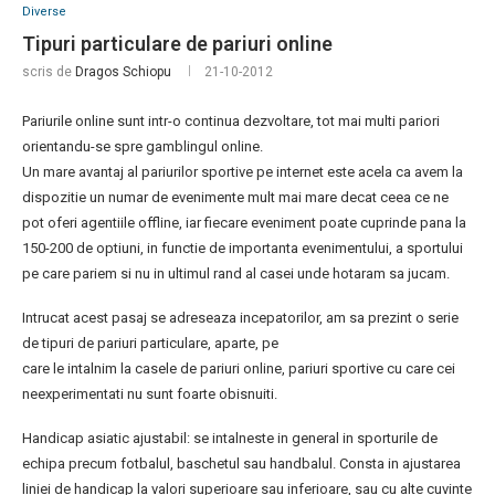
Diverse
Tipuri particulare de pariuri online
scris de
Dragos Schiopu
21-10-2012
Pariurile online sunt intr-o continua dezvoltare, tot mai multi pariori
orientandu-se spre gamblingul online.
Un mare avantaj al pariurilor sportive pe internet este acela ca avem la
dispozitie un numar de evenimente mult mai mare decat ceea ce ne
pot oferi agentiile offline, iar fiecare eveniment poate cuprinde pana la
150-200 de optiuni, in functie de importanta evenimentului, a sportului
pe care pariem si nu in ultimul rand al casei unde hotaram sa jucam.
Intrucat acest pasaj se adreseaza incepatorilor, am sa prezint o serie
de tipuri de pariuri particulare, aparte, pe
care le intalnim la casele de pariuri online, pariuri sportive cu care cei
neexperimentati nu sunt foarte obisnuiti.
Handicap asiatic ajustabil: se intalneste in general in sporturile de
echipa precum fotbalul, baschetul sau handbalul. Consta in ajustarea
liniei de handicap la valori superioare sau inferioare, sau cu alte cuvinte