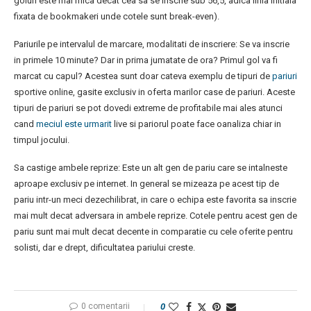
goluri este mai mica decat cea sa se inscrie sub 56,5, adica linia initiala
fixata de bookmakeri unde cotele sunt break-even).
Pariurile pe intervalul de marcare, modalitati de inscriere: Se va inscrie
in primele 10 minute? Dar in prima jumatate de ora? Primul gol va fi
marcat cu capul? Acestea sunt doar cateva exemplu de tipuri de
pariuri
sportive online, gasite exclusiv in oferta marilor case de pariuri. Aceste
tipuri de pariuri se pot dovedi extreme de profitabile mai ales atunci
cand
meciul este urmarit
live si pariorul poate face oanaliza chiar in
timpul jocului.
Sa castige ambele reprize: Este un alt gen de pariu care se intalneste
aproape exclusiv pe internet. In general se mizeaza pe acest tip de
pariu intr-un meci dezechilibrat, in care o echipa este favorita sa inscrie
mai mult decat adversara in ambele reprize. Cotele pentru acest gen de
pariu sunt mai mult decat decente in comparatie cu cele oferite pentru
solisti, dar e drept, dificultatea pariului creste.
0 comentarii
0