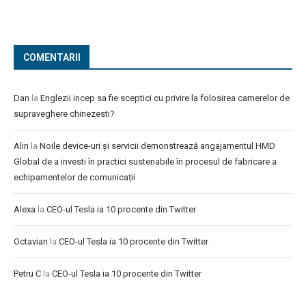
COMENTARII
Dan
la
Englezii incep sa fie sceptici cu privire la folosirea camerelor de
supraveghere chinezesti?
Alin
la
Noile device-uri și servicii demonstrează angajamentul HMD
Global de a investi în practici sustenabile în procesul de fabricare a
echipamentelor de comunicații
Alexa
la
CEO-ul Tesla ia 10 procente din Twitter
Octavian
la
CEO-ul Tesla ia 10 procente din Twitter
Petru C
la
CEO-ul Tesla ia 10 procente din Twitter