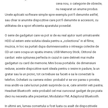
ceva nou, o categorie de obiecte,
nu neaparat un anume produs.
Unele aplicatii software simple spre exemplu pot fi denumite astfel,
sau chiar si anumite dispozitive care pot fi denumite si accesorii, cu
utilitatea de a spori eficienta aparatului posedat.
O serie de gadgeturi care va pot si de eu real ajutor sunt urmatoarele:
HDD-ul extern este solutia ideala pentru a „colectiona” in el filme,
muzica, in loc sa purtati dupa dumneavoastra o intreaga colectie de
CD-uri care ocupa un spatiu imens; USB Memory Stick; Cititorul de
carduri: este optiunea perfecta in cazul in care detineti mai multe
gadgeturi cu card de memorie; Mini boxa portabila: de dimensiuni
reduse, aceste dispozitive sunt ideala pentru o iesire in padure, la un
gratar sau la un picnic, tot ce trebuie sa faceti e sa le conectati la
telefon; Ochelarii cu camera video: probabil vi se vor parea o prostie,
insa anditi-va cate lucruri puteti surprinde cu ei, cate amintiri veti pastra;
Headset Bluetooth: este probabil cel mai cunoscut gadget de pe piata
deci nu necesita alte prezentari; Modulator FM; Adaptorul Bluetooth.
In ultimii ani, lumea comertului a fost luata cu asalt de dispozitivele