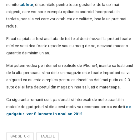
numite
tablete
,
disponibile pentru toate gusturile, de la cei mai
exigenti, care vor spre exemplu optiunea android incorporata in
tableta, pana la cei care vor o tableta de calitate, insa la un pret mai
redus.
Pacat ca piata a fost asaltata de tot felul de chinezarii la preturi foarte
mici ce se strica foarte repede sau nu merg deloc, neavand macar o
garantie de minim un an.
Mai putem vedea pe internet si replicile de iPhone4, inainte sa luati unul
de la alta persoana si nu dintr-un magazin este foarte important sa va
asigurati ca nu este o replica pentru ca riscati sa dati mai putin cu 2-3
sute de lei fata de pretul din magazin insa sa luati o mare teapa.
Cu siguranta romanii sunt pasionati si interesati de noile aparitii in
materie de gadgeturi si din acest motiv va recomandam
sa vedeti
ce
gadgeturi vor fi lansate in noul an 2012
.
GADGETURI
TABLETE