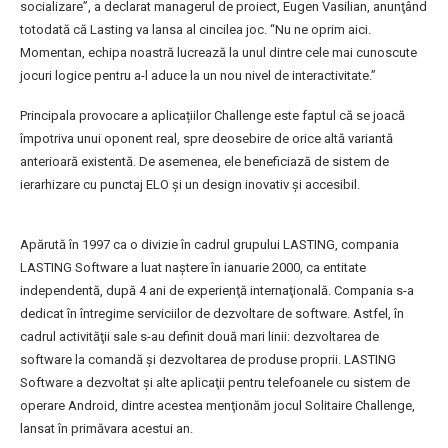
socializare”, a declarat managerul de proiect, Eugen Vasilian, anunţând
totodată că Lasting va lansa al cincilea joc. “Nu ne oprim aici.
Momentan, echipa noastră lucrează la unul dintre cele mai cunoscute
jocuri logice pentru a-l aduce la un nou nivel de interactivitate.”
Principala provocare a aplicațiilor Challenge este faptul că se joacă
împotriva unui oponent real, spre deosebire de orice altă variantă
anterioară existentă. De asemenea, ele beneficiază de sistem de
ierarhizare cu punctaj ELO şi un design inovativ şi accesibil.
Apărută în 1997 ca o divizie în cadrul grupului LASTING, compania
LASTING Software a luat naştere în ianuarie 2000, ca entitate
independentă, după 4 ani de experienţă internaţională. Compania s-a
dedicat în întregime serviciilor de dezvoltare de software. Astfel, în
cadrul activităţii sale s-au definit două mari linii: dezvoltarea de
software la comandă şi dezvoltarea de produse proprii. LASTING
Software a dezvoltat şi alte aplicaţii pentru telefoanele cu sistem de
operare Android, dintre acestea menţionăm jocul Solitaire Challenge,
lansat în primăvara acestui an.