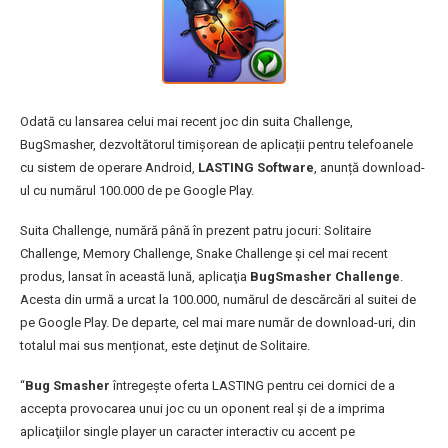
Odată cu lansarea celui mai recent joc din suita Challenge,
BugSmasher, dezvoltătorul timișorean de aplicații pentru telefoanele
cu sistem de operare Android,
LASTING Software
, anunță download-
ul cu numărul 100.000 de pe Google Play.
Suita Challenge, numără până în prezent patru jocuri: Solitaire
Challenge, Memory Challenge, Snake Challenge și cel mai recent
produs, lansat în această lună, aplicaţia
BugSmasher Challenge
.
Acesta din urmă a urcat la 100.000, numărul de descărcări al suitei de
pe Google Play. De departe, cel mai mare număr de download-uri, din
totalul mai sus menționat, este deţinut de Solitaire.
“
Bug Smasher
întregeşte oferta LASTING pentru cei dornici de a
accepta provocarea unui joc cu un oponent real şi de a imprima
aplicaţiilor single player un caracter interactiv cu accent pe