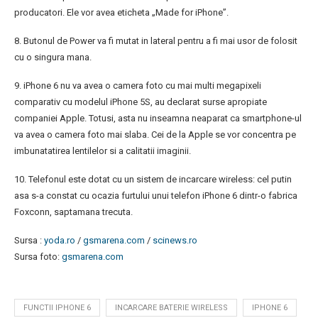
producatori. Ele vor avea eticheta „Made for iPhone”.
8. Butonul de Power va fi mutat in lateral pentru a fi mai usor de folosit
cu o singura mana.
9. iPhone 6 nu va avea o camera foto cu mai multi megapixeli
comparativ cu modelul iPhone 5S, au declarat surse apropiate
companiei Apple. Totusi, asta nu inseamna neaparat ca smartphone-ul
va avea o camera foto mai slaba. Cei de la Apple se vor concentra pe
imbunatatirea lentilelor si a calitatii imaginii.
10. Telefonul este dotat cu un sistem de incarcare wireless: cel putin
asa s-a constat cu ocazia furtului unui telefon iPhone 6 dintr-o fabrica
Foxconn, saptamana trecuta.
Sursa :
yoda.ro
/
gsmarena.com
/
scinews.ro
Sursa foto:
gsmarena.com
FUNCTII IPHONE 6
INCARCARE BATERIE WIRELESS
IPHONE 6