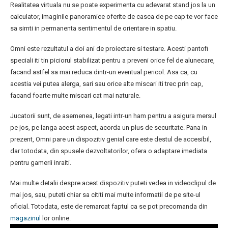
Realitatea virtuala nu se poate experimenta cu adevarat stand jos la un
calculator, imaginile panoramice oferite de casca de pe cap te vor face
sa simti in permanenta sentimentul de orientare in spatiu.
Omni este rezultatul a doi ani de proiectare si testare. Acesti pantofi
speciali iti tin piciorul stabilizat pentru a preveni orice fel de alunecare,
facand astfel sa mai reduca dintr-un eventual pericol. Asa ca, cu
acestia vei putea alerga, sari sau orice alte miscari iti trec prin cap,
facand foarte multe miscari cat mai naturale.
Jucatorii sunt, de asemenea, legati intr-un ham pentru a asigura mersul
pe jos, pe langa acest aspect, acorda un plus de securitate. Pana in
prezent, Omni pare un dispozitiv genial care este destul de accesibil,
dar totodata, din spusele dezvoltatorilor, ofera o adaptare imediata
pentru gamerii inraiti.
Mai multe detalii despre acest dispozitiv puteti vedea in videoclipul de
mai jos, sau, puteti chiar sa cititi mai multe informatii de pe site-ul
oficial. Totodata, este de remarcat faptul ca se pot precomanda din
magazinul
lor online.