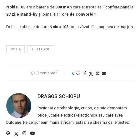
Nokia 103
are o baterie de
800 mAh
care ar trebui să îi confere până la
27 zile stand-by
și până la
11 ore de convorbiri
.
Detaliile oficiale despre
Nokia 103
pot fi văzute în imaginea de mai jos.
NOKIA
TELEFOANE
0 comentarii
0
DRAGOS SCHIOPU
Pasionat de tehnologie, curios, de mic demontam
orice jucarie electrica/electronica sau care avea
butoane. Pe ce puneam mana stricam, astazi se cheama ca le testez.