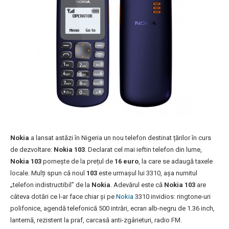
Nokia
a lansat astăzi în Nigeria un nou telefon destinat țărilor în curs
de dezvoltare:
Nokia 103
. Declarat cel mai ieftin telefon din lume,
Nokia 103
pornește de la prețul de
16 euro
, la care se adaugă taxele
locale. Mulți spun că noul
103
este urmașul lui 3310, așa numitul
„telefon indistructibil” de la
Nokia
. Adevărul este că
Nokia 103
are
câteva dotări ce l-ar face chiar și pe
Nokia
3310 invidios: ringtone-uri
polifonice, agendă telefonică 500 intrări, ecran alb-negru de 1.36 inch,
lanternă, rezistent la praf, carcasă anti-zgârieturi, radio FM.