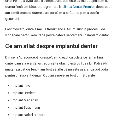
sine. Pentru a evita detaliile neplăcute, cert este că mă obișnuisem cu
durera, însă am făcut o programare la
clinica Dental Premier
, deoarece
am simțit brusc o durere care parcă m-a străpuns și m-a pus în
genunchi.
Fast forward, dintele meu a trebuit scos. Acum sunt în procesul de
vindecare pentru a-mi face peste câteva săptămâni un implant dentar.
Ce am aflat despre implantul dentar
Din seria “preconcepții greșite”, am crezut că odată ce rămâi fără
dinte, cam aia e și că va trebui să te obișnuiești cu lipsa lui. Poți să-ți
imaginezi cât de fericit am fost să aflu că nu este așa, și că pot opta
pentru un implant dentar. Opțiunile mele au fost următoarele:
Implant Inno
Implant Bredent
Implant Megagen
Implant Straumann
Implant Nobel Biocare