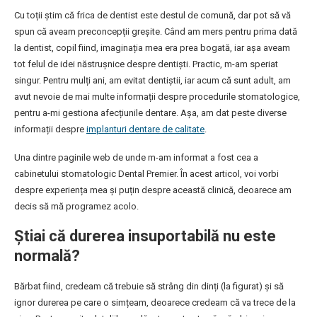
Cu toții știm că frica de dentist este destul de comună, dar pot să vă
spun că aveam preconcepții greșite. Când am mers pentru prima dată
la dentist, copil fiind, imaginația mea era prea bogată, iar așa aveam
tot felul de idei năstrușnice despre dentiști. Practic, m-am speriat
singur. Pentru mulți ani, am evitat dentiștii, iar acum că sunt adult, am
avut nevoie de mai multe informații despre procedurile stomatologice,
pentru a-mi gestiona afecțiunile dentare. Așa, am dat peste diverse
informații despre
implanturi dentare de calitate
.
Una dintre paginile web de unde m-am informat a fost cea a
cabinetului stomatologic Dental Premier. În acest articol, voi vorbi
despre experiența mea și puțin despre această clinică, deoarece am
decis să mă programez acolo.
Știai că durerea insuportabilă nu este
normală?
Bărbat fiind, credeam că trebuie să strâng din dinți (la figurat) și să
ignor durerea pe care o simțeam, deoarece credeam că va trece de la