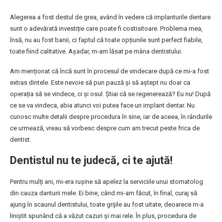
Alegerea a fost destul de grea, având în vedere că implanturile dentare
sunt o adevărată investiție care poate fi costisitoare. Problema mea,
însă, nu au fost banii, ci faptul că toate opțiunile sunt perfect fiabile,
toate fiind calitative. Așadar, m-am lăsat pe mâna dentistului.
Am menționat că încă sunt în procesul de vindecare după ce mi-a fost
extras dintele. Este nevoie să pun pauză și să aștept nu doar ca
operația să se vindece, ci și osul. Știai că se regenerează? Eu nu! După
ce se va vindeca, abia atunci voi putea face un implant dentar. Nu
cunosc multe detalii despre procedura în sine, iar de aceea, în rândurile
ce urmează, vreau să vorbesc despre cum am trecut peste frica de
dentist.
Dentistul nu te judecă, ci te ajută!
Pentru mulți ani, mi-era rușine să apelez la serviciile unui stomatolog
din cauza danturii mele. Ei bine, când mi-am făcut, în final, curaj să
ajung în scaunul dentistului, toate grijile au fost uitate, deoarece m-a
liniștit spunând că a văzut cazuri și mai rele. În plus, procedura de