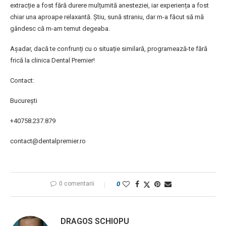
extracție a fost fără durere mulțumită anesteziei, iar experiența a fost
chiar una aproape relaxantă. Știu, sună straniu, dar m-a făcut să mă
gândesc că m-am temut degeaba.
Așadar, dacă te confrunți cu o situație similară, programează-te fără
frică la clinica Dental Premier!
Contact:
București
+40758.237.879
contact@dentalpremier.ro
0 comentarii
0
DRAGOS SCHIOPU