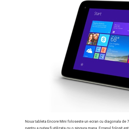
Noua tableta Encore Mini foloseste un ecran cu diagonala de 7” s
pentru a putea fi utilizata cu o singura mana. Ecranul folosit 