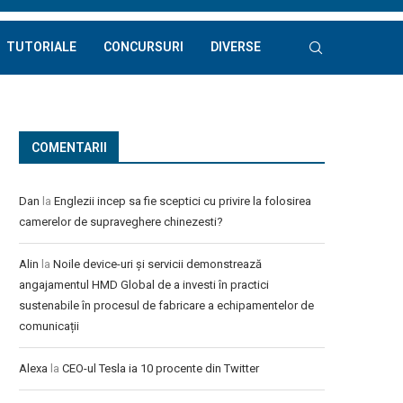
TUTORIALE
CONCURSURI
DIVERSE
COMENTARII
Dan
la
Englezii incep sa fie sceptici cu privire la folosirea
camerelor de supraveghere chinezesti?
Alin
la
Noile device-uri și servicii demonstrează
angajamentul HMD Global de a investi în practici
sustenabile în procesul de fabricare a echipamentelor de
comunicații
Alexa
la
CEO-ul Tesla ia 10 procente din Twitter