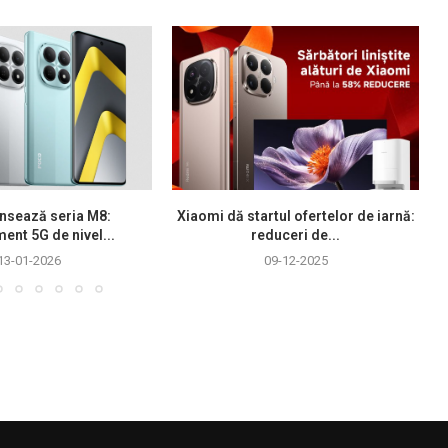
nsează seria M8:
Xiaomi dă startul ofertelor de iarnă:
ment 5G de nivel...
reduceri de...
13-01-2026
09-12-2025