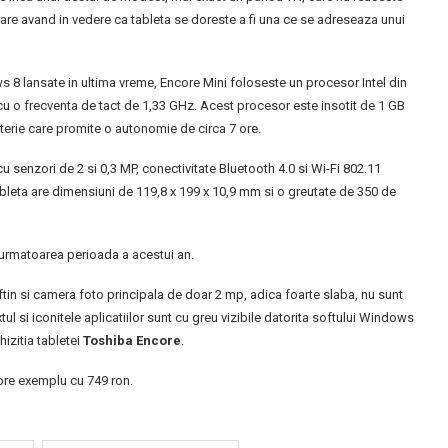
rare avand in vedere ca tableta se doreste a fi una ce se adreseaza unui
s 8 lansate in ultima vreme, Encore Mini foloseste un procesor Intel din
u o frecventa de tact de 1,33 GHz. Acest procesor este insotit de 1 GB
erie care promite o autonomie de circa 7 ore.
 senzori de 2 si 0,3 MP, conectivitate Bluetooth 4.0 si Wi-Fi 802.11
Tableta are dimensiuni de 119,8 x 199 x 10,9 mm si o greutate de 350 de
 urmatoarea perioada a acestui an.
ftin si camera foto principala de doar 2 mp, adica foarte slaba, nu sunt
ul si iconitele aplicatiilor sunt cu greu vizibile datorita softului Windows
izitia tabletei
Toshiba Encore
.
re exemplu cu 749 ron.