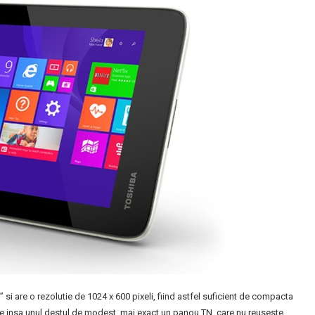
i are o rezolutie de 1024 x 600 pixeli, fiind astfel suficient de compacta
este insa unul destul de modest, mai exact un panou TN, care nu reuseste