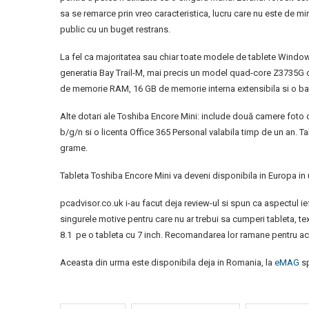
sa se remarce prin vreo caracteristica, lucru care nu este de mi
public cu un buget restrans.
La fel ca majoritatea sau chiar toate modele de tablete Window
generatia Bay Trail-M, mai precis un model quad-core Z3735G c
de memorie RAM, 16 GB de memorie interna extensibila si o bat
Alte dotari ale Toshiba Encore Mini: include două camere foto cu
b/g/n si o licenta Office 365 Personal valabila timp de un an. 
grame.
Tableta Toshiba Encore Mini va deveni disponibila in Europa in
pcadvisor.co.uk i-au facut deja review-ul si spun ca aspectul ie
singurele motive pentru care nu ar trebui sa cumperi tableta, text
8.1 pe o tableta cu 7 inch. Recomandarea lor ramane pentru ach
Aceasta din urma este disponibila deja in Romania, la
eMAG
sp