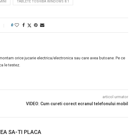
MINI
TABLETE TOSHIBA WINDOWS 8.1
0
montam orice jucarie electrica/electronica sau care avea butoane. Pe ce
 le testez.
articol urmator
VIDEO: Cum cureti corect ecranul telefonului mobil
EA SA-TI PLACA