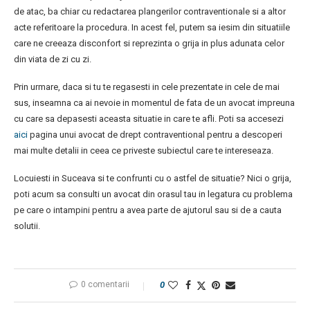
de atac, ba chiar cu redactarea plangerilor contraventionale si a altor
acte referitoare la procedura. In acest fel, putem sa iesim din situatiile
care ne creeaza disconfort si reprezinta o grija in plus adunata celor
din viata de zi cu zi.
Prin urmare, daca si tu te regasesti in cele prezentate in cele de mai
sus, inseamna ca ai nevoie in momentul de fata de un avocat impreuna
cu care sa depasesti aceasta situatie in care te afli. Poti sa accesezi
aici
pagina unui avocat de drept contraventional pentru a descoperi
mai multe detalii in ceea ce priveste subiectul care te intereseaza.
Locuiesti in Suceava si te confrunti cu o astfel de situatie? Nici o grija,
poti acum sa consulti un avocat din orasul tau in legatura cu problema
pe care o intampini pentru a avea parte de ajutorul sau si de a cauta
solutii.
0 comentarii
0