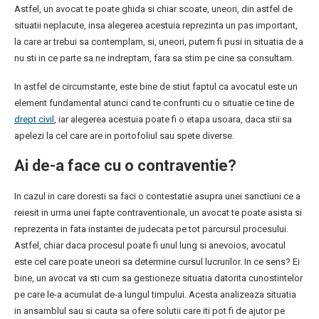
Astfel, un avocat te poate ghida si chiar scoate, uneori, din astfel de
situatii neplacute, insa alegerea acestuia reprezinta un pas important,
la care ar trebui sa contemplam, si, uneori, putem fi pusi in situatia de a
nu sti in ce parte sa ne indreptam, fara sa stim pe cine sa consultam.
In astfel de circumstante, este bine de stiut faptul ca avocatul este un
element fundamental atunci cand te confrunti cu o situatie ce tine de
drept civil
, iar alegerea acestuia poate fi o etapa usoara, daca stii sa
apelezi la cel care are in portofoliul sau spete diverse.
Ai de-a face cu o contraventie?
In cazul in care doresti sa faci o contestatie asupra unei sanctiuni ce a
reiesit in urma unei fapte contraventionale, un avocat te poate asista si
reprezenta in fata instantei de judecata pe tot parcursul procesului.
Astfel, chiar daca procesul poate fi unul lung si anevoios, avocatul
este cel care poate uneori sa determine cursul lucrurilor. In ce sens? Ei
bine, un avocat va sti cum sa gestioneze situatia datorita cunostintelor
pe care le-a acumulat de-a lungul timpului. Acesta analizeaza situatia
in ansamblul sau si cauta sa ofere solutii care iti pot fi de ajutor pe