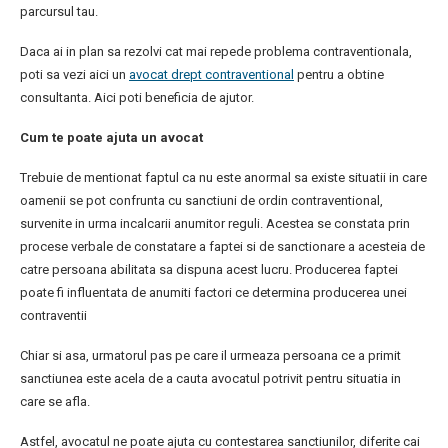
parcursul tau.
Daca ai in plan sa rezolvi cat mai repede problema contraventionala,
poti sa vezi aici un
avocat drept contraventional
pentru a obtine
consultanta. Aici poti beneficia de ajutor.
Cum te poate ajuta un avocat
Trebuie de mentionat faptul ca nu este anormal sa existe situatii in care
oamenii se pot confrunta cu sanctiuni de ordin contraventional,
survenite in urma incalcarii anumitor reguli. Acestea se constata prin
procese verbale de constatare a faptei si de sanctionare a acesteia de
catre persoana abilitata sa dispuna acest lucru. Producerea faptei
poate fi influentata de anumiti factori ce determina producerea unei
contraventii
Chiar si asa, urmatorul pas pe care il urmeaza persoana ce a primit
sanctiunea este acela de a cauta avocatul potrivit pentru situatia in
care se afla.
Astfel, avocatul ne poate ajuta cu contestarea sanctiunilor, diferite cai