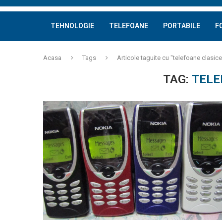
TEHNOLOGIE
TELEFOANE
PORTABILE
F
Acasa
Tags
Articole taguite cu "telefoane clasice
TAG:
TELE