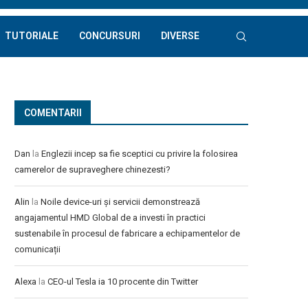
TUTORIALE
CONCURSURI
DIVERSE
COMENTARII
Dan
la
Englezii incep sa fie sceptici cu privire la folosirea
camerelor de supraveghere chinezesti?
Alin
la
Noile device-uri și servicii demonstrează
angajamentul HMD Global de a investi în practici
sustenabile în procesul de fabricare a echipamentelor de
comunicații
Alexa
la
CEO-ul Tesla ia 10 procente din Twitter