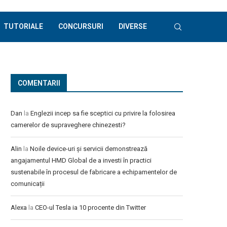
TUTORIALE
CONCURSURI
DIVERSE
COMENTARII
Dan
la
Englezii incep sa fie sceptici cu privire la folosirea
camerelor de supraveghere chinezesti?
Alin
la
Noile device-uri și servicii demonstrează
angajamentul HMD Global de a investi în practici
sustenabile în procesul de fabricare a echipamentelor de
comunicații
Alexa
la
CEO-ul Tesla ia 10 procente din Twitter