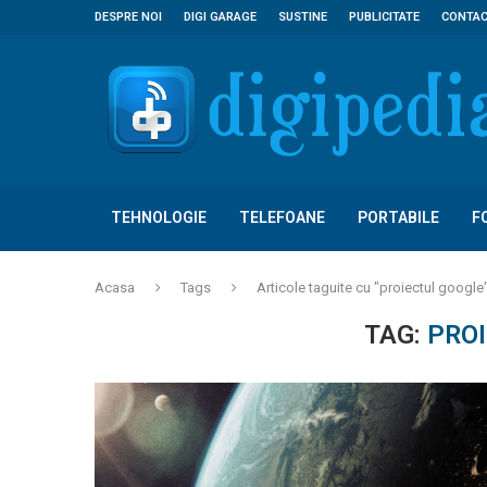
DESPRE NOI
DIGI GARAGE
SUSTINE
PUBLICITATE
CONTA
TEHNOLOGIE
TELEFOANE
PORTABILE
F
Acasa
Tags
Articole taguite cu "proiectul google
TAG:
PRO