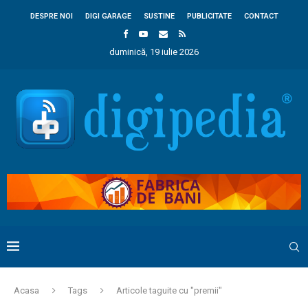
DESPRE NOI
DIGI GARAGE
SUSTINE
PUBLICITATE
CONTACT
duminică, 19 iulie 2026
Acasa
Tags
Articole taguite cu "premii"