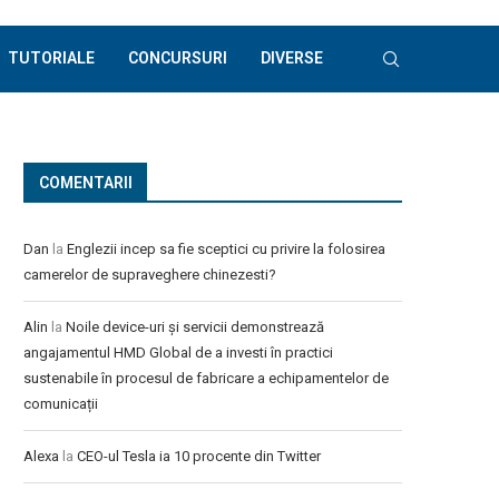
TUTORIALE
CONCURSURI
DIVERSE
COMENTARII
Dan
la
Englezii incep sa fie sceptici cu privire la folosirea
camerelor de supraveghere chinezesti?
Alin
la
Noile device-uri și servicii demonstrează
angajamentul HMD Global de a investi în practici
sustenabile în procesul de fabricare a echipamentelor de
comunicații
Alexa
la
CEO-ul Tesla ia 10 procente din Twitter