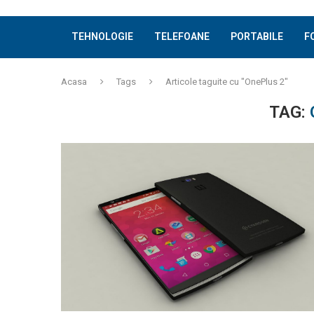
TEHNOLOGIE
TELEFOANE
PORTABILE
F
Acasa
Tags
Articole taguite cu "OnePlus 2"
TAG: