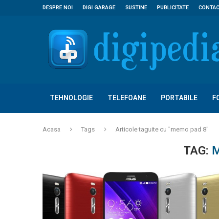
DESPRE NOI
DIGI GARAGE
SUSTINE
PUBLICITATE
CONTA
TEHNOLOGIE
TELEFOANE
PORTABILE
F
Acasa
Tags
Articole taguite cu "memo pad 8"
TAG:
M