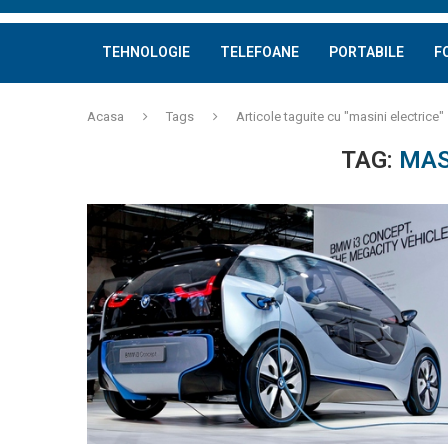
TEHNOLOGIE
TELEFOANE
PORTABILE
F
Acasa
Tags
Articole taguite cu "masini electrice"
TAG:
MAS