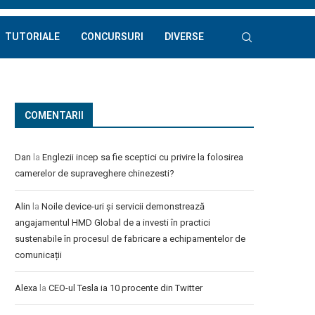
TUTORIALE
CONCURSURI
DIVERSE
COMENTARII
Dan
la
Englezii incep sa fie sceptici cu privire la folosirea
camerelor de supraveghere chinezesti?
Alin
la
Noile device-uri și servicii demonstrează
angajamentul HMD Global de a investi în practici
sustenabile în procesul de fabricare a echipamentelor de
comunicații
Alexa
la
CEO-ul Tesla ia 10 procente din Twitter