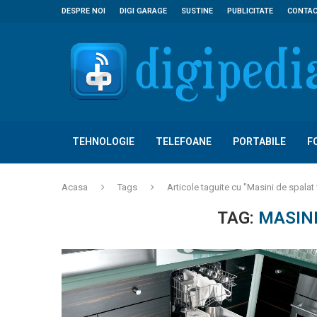
DESPRE NOI
DIGI GARAGE
SUSTINE
PUBLICITATE
CONTA
TEHNOLOGIE
TELEFOANE
PORTABILE
F
Acasa
Tags
Articole taguite cu "Masini de spalat
TAG:
MASINI