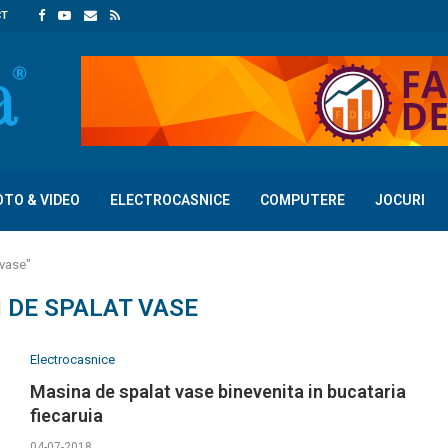
CT
OTO & VIDEO
ELECTROCASNICE
COMPUTERE
JOCURI
 vase"
 DE SPALAT VASE
Electrocasnice
Masina de spalat vase binevenita in bucataria
fiecaruia
04-07-2018