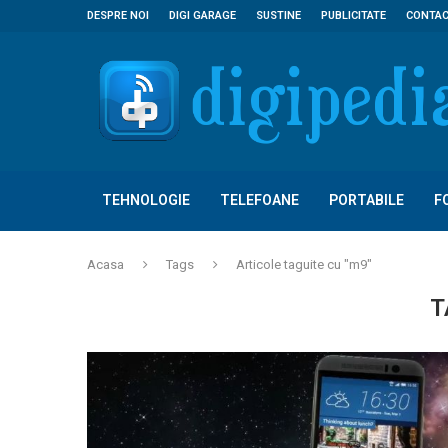
DESPRE NOI
DIGI GARAGE
SUSTINE
PUBLICITATE
CONTA
TEHNOLOGIE
TELEFOANE
PORTABILE
F
Acasa
Tags
Articole taguite cu "m9"
T