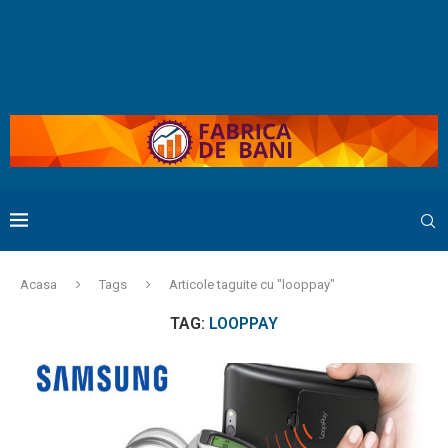
Acasa
Tags
Articole taguite cu "looppay"
TAG:
LOOPPAY