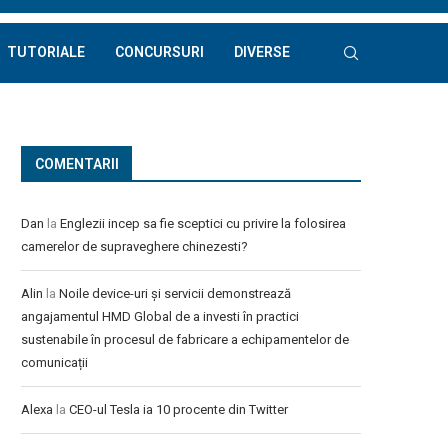
TUTORIALE
CONCURSURI
DIVERSE
COMENTARII
Dan
la
Englezii incep sa fie sceptici cu privire la folosirea
camerelor de supraveghere chinezesti?
Alin
la
Noile device-uri și servicii demonstrează
angajamentul HMD Global de a investi în practici
sustenabile în procesul de fabricare a echipamentelor de
comunicații
Alexa
la
CEO-ul Tesla ia 10 procente din Twitter