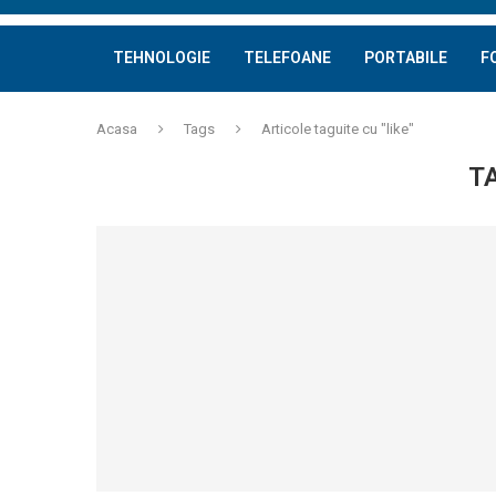
TEHNOLOGIE
TELEFOANE
PORTABILE
F
Acasa
Tags
Articole taguite cu "like"
T