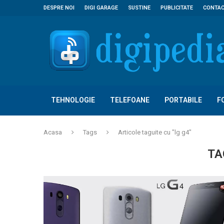
DESPRE NOI
DIGI GARAGE
SUSTINE
PUBLICITATE
CONTA
TEHNOLOGIE
TELEFOANE
PORTABILE
F
Acasa
Tags
Articole taguite cu "lg g4"
TA