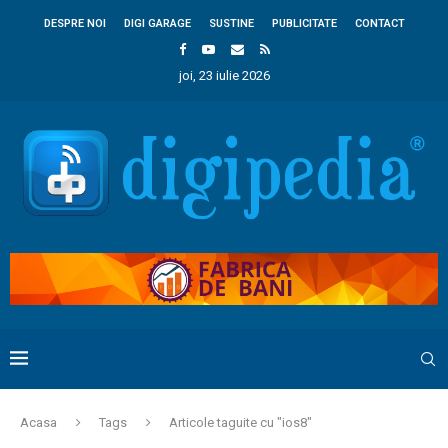
DESPRE NOI
DIGI GARAGE
SUSTINE
PUBLICITATE
CONTACT
joi, 23 iulie 2026
Acasa
Tags
Articole taguite cu "ios8"