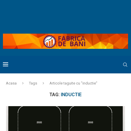
Acasa
Tags
Articole taguite cu "inductie"
TAG:
INDUCTIE