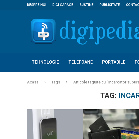
DESPRE NOI
DIGI GARAGE
SUSTINE
PUBLICITATE
CONTA
TEHNOLOGIE
TELEFOANE
PORTABILE
F
Acasa
Tags
Articole taguite cu "incarcator subtir
TAG:
INCA