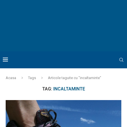
Acasa
Tags
Articole taguite cu "incaltaminte"
TAG:
INCALTAMINTE