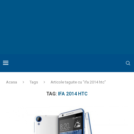
Acasa
Tags
Articole taguite cu "ifa 2014 htc"
TAG:
IFA 2014 HTC