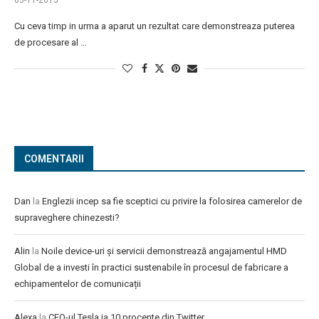
05-11-2015
Cu ceva timp in urma a aparut un rezultat care demonstreaza puterea
de procesare al …
COMENTARII
Dan
la
Englezii incep sa fie sceptici cu privire la folosirea camerelor de
supraveghere chinezesti?
Alin
la
Noile device-uri și servicii demonstrează angajamentul HMD
Global de a investi în practici sustenabile în procesul de fabricare a
echipamentelor de comunicații
Alexa
la
CEO-ul Tesla ia 10 procente din Twitter