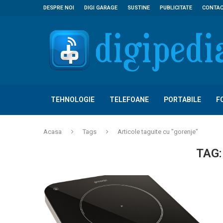
DESPRE NOI
DIGI GARAGE
SUSTINE
PUBLICITATE
CONTA
TEHNOLOGIE
TELEFOANE
PORTABILE
F
Acasa
Tags
Articole taguite cu "gorenje"
TAG