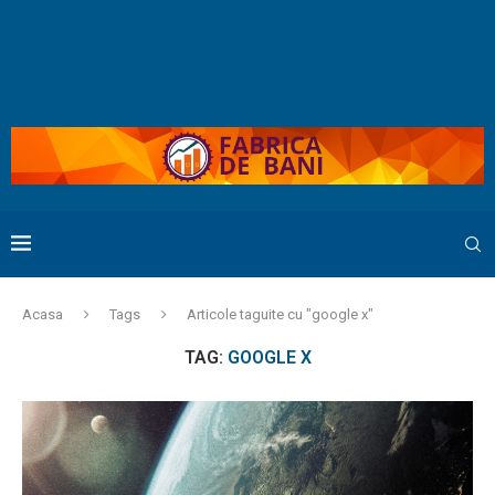
Acasa
Tags
Articole taguite cu "google x"
TAG:
GOOGLE X